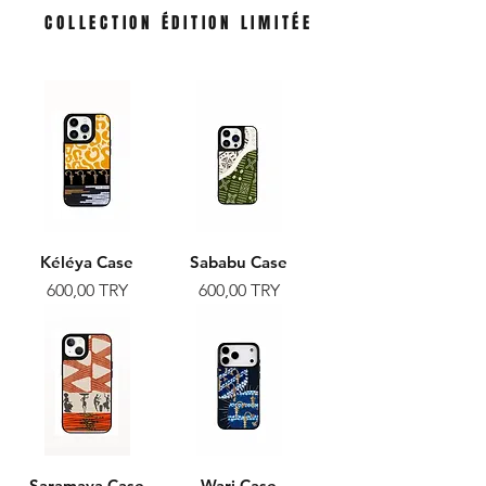
COLLECTION ÉDITION LIMITÉE
Kéléya Case
Sababu Case
Prix
Prix
600,00 TRY
600,00 TRY
Saramaya Case
Wari Case