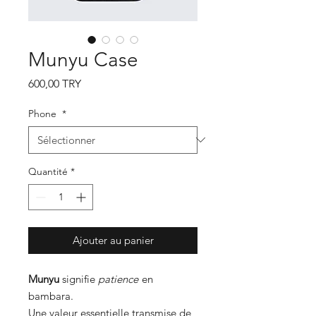
Munyu Case
Prix
600,00 TRY
Phone
*
Quantité
*
Ajouter au panier
Munyu
signifie
patience
en
bambara.
Une valeur essentielle transmise de