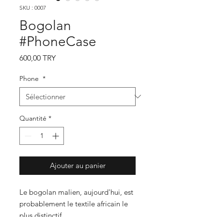
SKU : 0007
Bogolan
#PhoneCase
Prix
600,00 TRY
Phone
*
Quantité
*
Ajouter au panier
Le bogolan malien, aujourd'hui, est
probablement le textile africain le
plus distinctif.