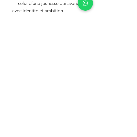
— celui d’une jeunesse qui avance
avec identité et ambition.
Pensée pour accompagner votre
quotidien avec style et protection,
elle transforme votre téléphone en
une expression de culture et de
personnalité.
S'abonner