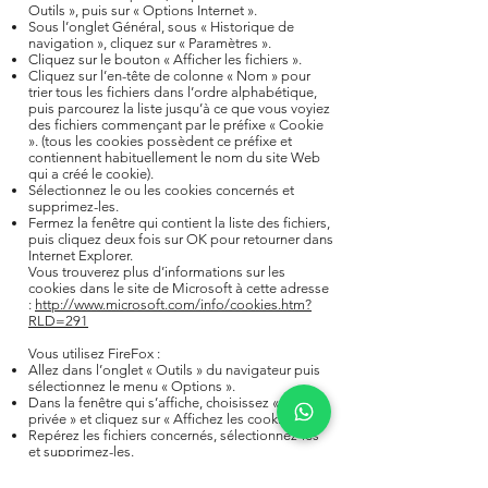
Outils », puis sur « Options Internet ».
Sous l’onglet Général, sous « Historique de
navigation », cliquez sur « Paramètres ».
Cliquez sur le bouton « Afficher les fichiers ».
Cliquez sur l’en-tête de colonne « Nom » pour
trier tous les fichiers dans l’ordre alphabétique,
puis parcourez la liste jusqu’à ce que vous voyiez
des fichiers commençant par le préfixe « Cookie
». (tous les cookies possèdent ce préfixe et
contiennent habituellement le nom du site Web
qui a créé le cookie).
Sélectionnez le ou les cookies concernés et
supprimez-les.
Fermez la fenêtre qui contient la liste des fichiers,
puis cliquez deux fois sur OK pour retourner dans
Internet Explorer.
Vous trouverez plus d’informations sur les
cookies dans le site de Microsoft à cette adresse
:
http://www.microsoft.com/info/cookies.htm?
RLD=291
Vous utilisez FireFox :
Allez dans l’onglet « Outils » du navigateur puis
sélectionnez le menu « Options ».
Dans la fenêtre qui s’affiche, choisissez « Vie
privée » et cliquez sur « Affichez les cookies ».
Repérez les fichiers concernés, sélectionnez-les
et supprimez-les.
Vous utilisez Google Chrome :